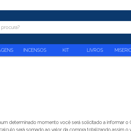
AGENS
INCENSOS
KIT
LIVROS
MISERI
num determinado momento você será solicitado a informar o C
calculo será somado ao valor da compra totalizando assim o va