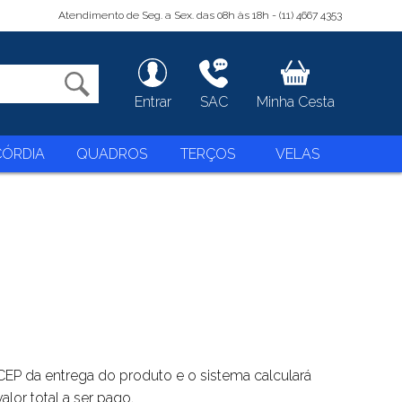
Atendimento de Seg. a Sex. das 08h às 18h - (11) 4667 4353
Entrar
SAC
Minha Cesta
CÓRDIA
QUADROS
TERÇOS
VELAS
EP da entrega do produto e o sistema calculará
lor total a ser pago.