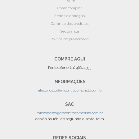
Home
Como comprar
Fretes e entregas
Garantia dos produtos
Segurança
Politica de privacidade
COMPRE AQUI
Por telefone: (11) 4667.4353
INFORMAÇÕES
faleconosco@encontrocomcristo.com.br
SAC
faleconosco@encontrocomcristo.com.br
das 8h às 18h, de segunda a sexta-feira
REDES SOCIAIS