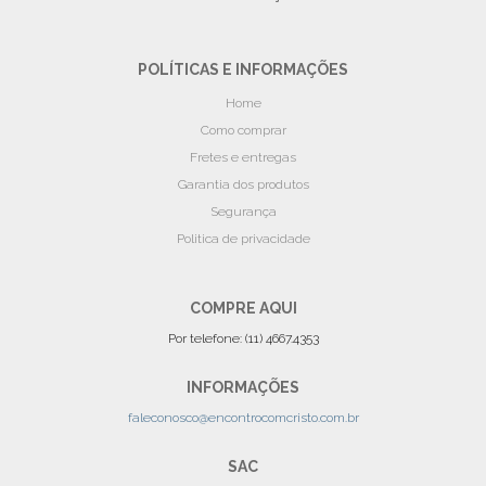
POLÍTICAS E INFORMAÇÕES
Home
Como comprar
Fretes e entregas
Garantia dos produtos
Segurança
Politica de privacidade
COMPRE AQUI
Por telefone: (11) 4667.4353
INFORMAÇÕES
faleconosco@encontrocomcristo.com.br
SAC