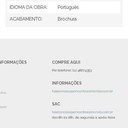
IDIOMA DA OBRA:
Português
ACABAMENTO:
Brochura
 INFORMAÇÕES
COMPRE AQUI
Por telefone: (11) 4667.4353
INFORMAÇÕES
faleconosco@encontrocomcristo.com.br
utos
SAC
idade
faleconosco@encontrocomcristo.com.br
das 8h às 18h, de segunda a sexta-feira