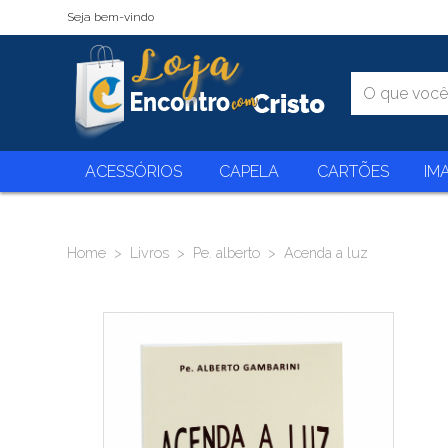
Seja bem-vindo
ACESSÓRIOS
CAPELA
CARTÕES
IM
Home
Livros
Pe. alberto
Acenda a luz