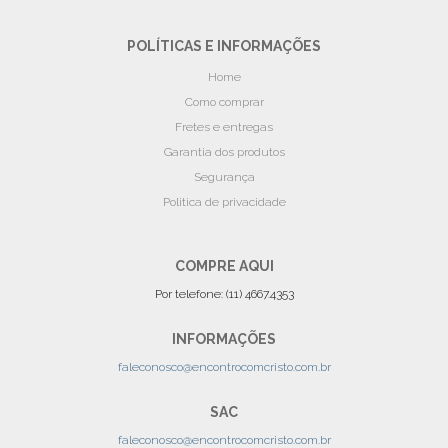
POLÍTICAS E INFORMAÇÕES
Home
Como comprar
Fretes e entregas
Garantia dos produtos
Segurança
Politica de privacidade
COMPRE AQUI
Por telefone: (11) 4667.4353
INFORMAÇÕES
faleconosco@encontrocomcristo.com.br
SAC
faleconosco@encontrocomcristo.com.br