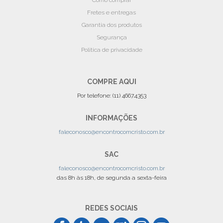
Fretes e entregas
Garantia dos produtos
Segurança
Politica de privacidade
COMPRE AQUI
Por telefone: (11) 4667.4353
INFORMAÇÕES
faleconosco@encontrocomcristo.com.br
SAC
faleconosco@encontrocomcristo.com.br
das 8h às 18h, de segunda a sexta-feira
REDES SOCIAIS