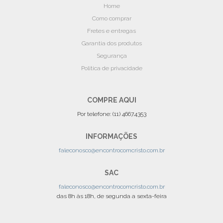
Home
Como comprar
Fretes e entregas
Garantia dos produtos
Segurança
Politica de privacidade
COMPRE AQUI
Por telefone: (11) 4667.4353
INFORMAÇÕES
faleconosco@encontrocomcristo.com.br
SAC
faleconosco@encontrocomcristo.com.br
das 8h às 18h, de segunda a sexta-feira