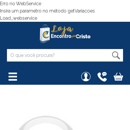
Erro no WebService
Insira um parametro no método getVariacoes
Load_webservice