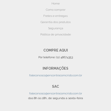
Home
Como comprar
Fretes e entregas
Garantia dos produtos
Segurança
Politica de privacidade
COMPRE AQUI
Por telefone: (11) 4667.4353
INFORMAÇÕES
faleconosco@encontrocomcristo.com.br
SAC
faleconosco@encontrocomcristo.com.br
das 8h às 18h, de segunda a sexta-feira