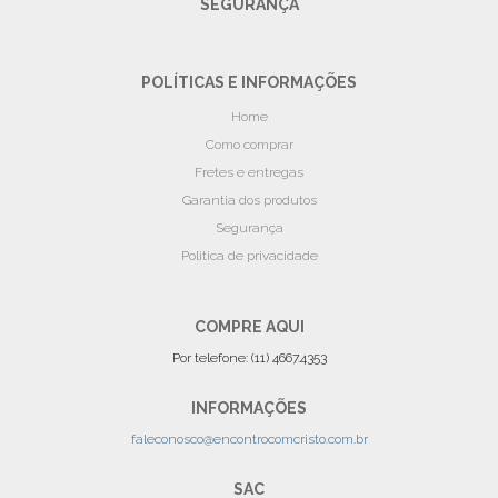
SEGURANÇA
POLÍTICAS E INFORMAÇÕES
Home
Como comprar
Fretes e entregas
Garantia dos produtos
Segurança
Politica de privacidade
COMPRE AQUI
Por telefone: (11) 4667.4353
INFORMAÇÕES
faleconosco@encontrocomcristo.com.br
SAC